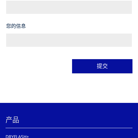
您的信息
提交
替
代
方
案
产品
DRYFLASH+