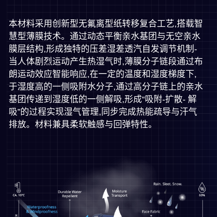
本材料采用创新型无氟离型纸转移复合工艺,搭载智
慧型薄膜技术。通过动态平衡亲水基团与无空亲水
膜层结构,形成独特的压差湿差透汽自发调节机制-
当人体剧烈运动产生热湿气时,薄膜分子链段通过布
朗运动效应智能响应,在一定的温度和湿度梯度下,
于湿度高的一侧吸附水分子,通过高分子链上的亲水
基团传递到湿度低的一侧解吸,形成“吸附-扩散- 解
吸”的过程实现湿气管理,同步完成热能疏导与汗气
排放。材料兼具柔软触感与回弹特性。